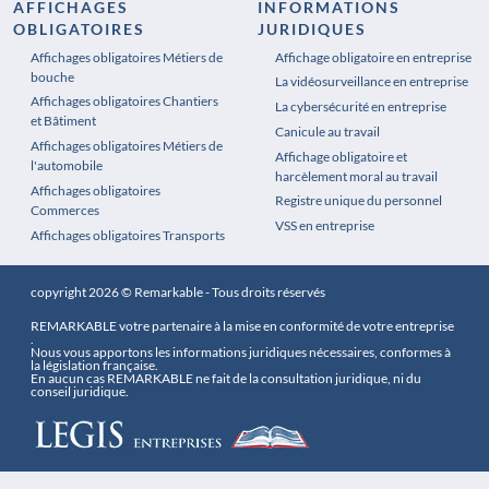
AFFICHAGES
INFORMATIONS
OBLIGATOIRES
JURIDIQUES
Affichages obligatoires Métiers de
Affichages obligatoires Pharmacie
Affichage obligatoire en entreprise
bouche
La vidéosurveillance en entreprise
Affichages obligatoires Chantiers
La cybersécurité en entreprise
et Bâtiment
Canicule au travail
Affichages obligatoires Métiers de
Affichage obligatoire et
l'automobile
harcèlement moral au travail
Affichages obligatoires
Registre unique du personnel
Commerces
VSS en entreprise
Affichages obligatoires Transports
copyright 2026 © Remarkable - Tous droits réservés
REMARKABLE votre partenaire à la mise en conformité de votre entreprise
.
Nous vous apportons les informations juridiques nécessaires, conformes à
la législation française.
En aucun cas REMARKABLE ne fait de la consultation juridique, ni du
conseil juridique.