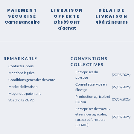
PAIEMENT
LIVRAISON
DÉLAI DE
SÉCURISÉ
OFFERTE
LIVRAISON
Carte Bancaire
Dès 99 € HT
48 à 72 heures
d'achat
REMARKABLE
CONVENTIONS
COLLECTIVES
Contactez-nous
Entreprises du
Mentions légales
(27/07/2026)
paysage
Conditions générales de vente
Conseil et service en
Modes de livraison
(27/07/2026)
élevage
Moyens de paiement
Production agricole et
(27/07/2026)
Vos droits RGPD
CUMA
Entreprises de travaux
et services agricoles,
(27/07/2026)
ruraux et forestiers
(ETARF)