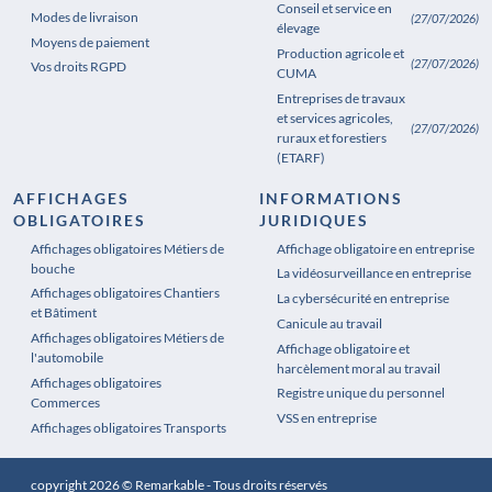
Conseil et service en
Modes de livraison
(27/07/2026)
élevage
Moyens de paiement
Production agricole et
(27/07/2026)
Vos droits RGPD
CUMA
Entreprises de travaux
et services agricoles,
(27/07/2026)
ruraux et forestiers
(ETARF)
AFFICHAGES
INFORMATIONS
OBLIGATOIRES
JURIDIQUES
Affichages obligatoires Métiers de
Affichages obligatoires Pharmacie
Affichage obligatoire en entreprise
bouche
La vidéosurveillance en entreprise
Affichages obligatoires Chantiers
La cybersécurité en entreprise
et Bâtiment
Canicule au travail
Affichages obligatoires Métiers de
Affichage obligatoire et
l'automobile
harcèlement moral au travail
Affichages obligatoires
Registre unique du personnel
Commerces
VSS en entreprise
Affichages obligatoires Transports
copyright 2026 © Remarkable - Tous droits réservés