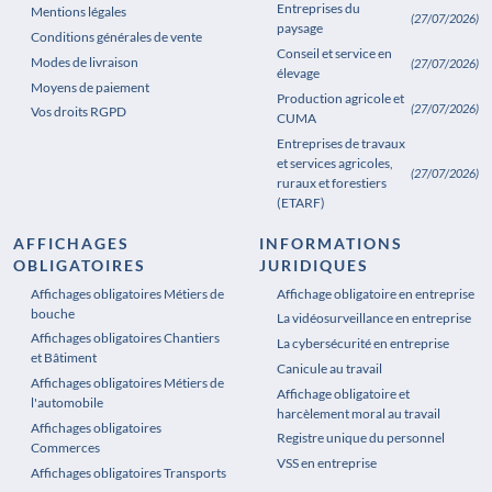
Entreprises du
Mentions légales
(27/07/2026)
paysage
Conditions générales de vente
Conseil et service en
Modes de livraison
(27/07/2026)
élevage
Moyens de paiement
Production agricole et
(27/07/2026)
Vos droits RGPD
CUMA
Entreprises de travaux
et services agricoles,
(27/07/2026)
ruraux et forestiers
(ETARF)
AFFICHAGES
INFORMATIONS
OBLIGATOIRES
JURIDIQUES
Affichages obligatoires Métiers de
Affichages obligatoires Pharmacie
Affichage obligatoire en entreprise
bouche
La vidéosurveillance en entreprise
Affichages obligatoires Chantiers
La cybersécurité en entreprise
et Bâtiment
Canicule au travail
Affichages obligatoires Métiers de
Affichage obligatoire et
l'automobile
harcèlement moral au travail
Affichages obligatoires
Registre unique du personnel
Commerces
VSS en entreprise
Affichages obligatoires Transports