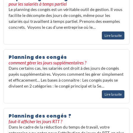
différence retenir entre jours
pour les salariés à temps partiel
ouvrables et jours ouvrés ? Autant de
Le planning des congés est un véritable outil de gestion. Il vous
subtilités qui peuvent générer des
facilite le décompte des jours de congés, même pour les
erreurs coûteuses si elles sont mal
salariés qui travaillent à temps partiel. Prenons des exemples
maîtrisées.
concrets. Voyons le cas d'une entreprise où le…
La bonne nouvelle, c'est qu'il existe
Lire la suite
aujourd'hui des
outils bien plus
adaptés qu'un simple tableur
pour
organiser, modifier et suivre les
Planning des congés
absences au sein de votre structure,
comment gérer les jours supplémentaires ?
tout en restant conforme à la
Dans certains cas, les salariés ont droit à des jours de congés
réglementation en vigueur.
payés supplémentaires. Voyons comment les gérer simplement
et efficacement… Les bases à connaitre : Les congés payés se
divisent en 2 catégories : le congé principal et la 5e…
Lire la suite
Planning des congés ?
faut-il afficher les jours RTT ?
Dans le cadre de la réduction du temps de travail, votre