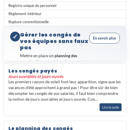
Registre unique du personnel
Règlement intérieur
Rupture conventionnelle
Gérer les congés de
✓
En savoir plus
vos équipes sans faux
pas
Mettre en place un
planning des
congés
efficace est bien plus complexe
qu'il n'y paraît. Entre les obligations
Les congés payés
légales imposées aux employeurs, les
Jours ouvrables et jours ouvrés
règles propres aux salariés à temps
Les premiers rayons de soleil font leur apparition, signe que les
partiel et la gestion des jours RTT,
vacances d'été approchent à grand pas ! Pour être sûr de bien
chaque décision engage la
décompter les congés de vos salariés, il faut bien comprendre
responsabilité de l'entreprise.
la notion de jours ouvrables et jours ouvrés. Con…
Les questions pratiques sont
Lire la suite
nombreuses : à quel moment afficher
le planning, comment traiter les jours
supplémentaires, ou encore quelle
Le planning des congés