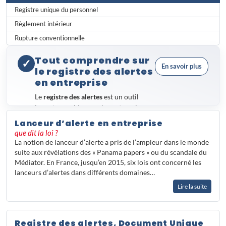
Registre unique du personnel
Règlement intérieur
Rupture conventionnelle
Tout comprendre sur
✓
En savoir plus
le registre des alertes
en entreprise
Le
registre des alertes
est un outil
incontournable pour les entreprises
soucieuses de respecter leurs
Lanceur d’alerte en entreprise
obligations légales et réglementaires.
que dit la loi ?
Souvent méconnu, il joue pourtant un
La notion de lanceur d’alerte a pris de l’ampleur dans le monde
rôle central dans la traçabilité des
suite aux révélations des « Panama papers » ou du scandale du
signalements internes et la protection
Médiator. En France, jusqu’en 2015, six lois ont concerné les
des salariés.
lanceurs d’alertes dans différents domaines…
Entre sa
fonction concrète au
Lire la suite
quotidien
, ses différences avec
d'autres documents obligatoires
comme le Document Unique, et le
Registre des alertes, Document Unique