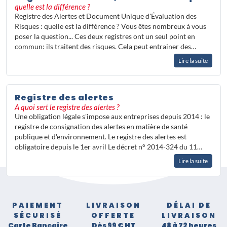
cadre juridique qui encadre les
quelle est la différence ?
lanceurs d'alerte, ce sujet soulève de
Registre des Alertes et Document Unique d'Évaluation des
nombreuses questions pratiques pour
Risques : quelle est la différence ? Vous êtes nombreux à vous
les employeurs comme pour les
poser la question... Ces deux registres ont un seul point en
équipes RH.
commun: ils traitent des risques. Cela peut entrainer des…
Ces articles vous permettront de
Lire la suite
mieux appréhender les
enjeux légaux
et organisationnels
liés à la mise en
place d'un dispositif d'alerte efficace
Registre des alertes
et conforme au droit du travail
A quoi sert le registre des alertes ?
français.
Une obligation légale s'impose aux entreprises depuis 2014 : le
registre de consignation des alertes en matière de santé
publique et d'environnement. Le registre des alertes est
obligatoire depuis le 1er avril Le décret n° 2014-324 du 11…
Lire la suite
PAIEMENT
LIVRAISON
DÉLAI DE
SÉCURISÉ
OFFERTE
LIVRAISON
Carte Bancaire
Dès 99 € HT
48 à 72 heures