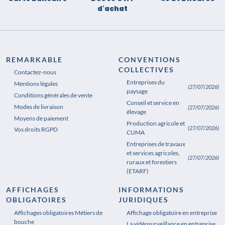
d'achat
REMARKABLE
CONVENTIONS
COLLECTIVES
Contactez-nous
Entreprises du
Mentions légales
(27/07/2026)
paysage
Conditions générales de vente
Conseil et service en
Modes de livraison
(27/07/2026)
élevage
Moyens de paiement
Production agricole et
(27/07/2026)
Vos droits RGPD
CUMA
Entreprises de travaux
et services agricoles,
(27/07/2026)
ruraux et forestiers
(ETARF)
AFFICHAGES
INFORMATIONS
OBLIGATOIRES
JURIDIQUES
Affichages obligatoires Métiers de
Affichages obligatoires Pharmacie
Affichage obligatoire en entreprise
bouche
La vidéosurveillance en entreprise