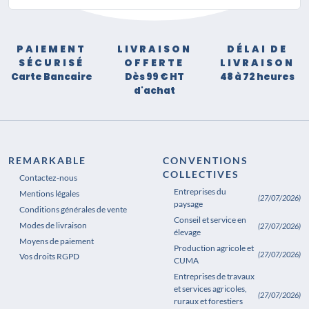
PAIEMENT
LIVRAISON
DÉLAI DE
SÉCURISÉ
OFFERTE
LIVRAISON
Carte Bancaire
Dès 99 € HT
48 à 72 heures
d'achat
REMARKABLE
CONVENTIONS
COLLECTIVES
Contactez-nous
Entreprises du
Mentions légales
(27/07/2026)
paysage
Conditions générales de vente
Conseil et service en
Modes de livraison
(27/07/2026)
élevage
Moyens de paiement
Production agricole et
(27/07/2026)
Vos droits RGPD
CUMA
Entreprises de travaux
et services agricoles,
(27/07/2026)
ruraux et forestiers