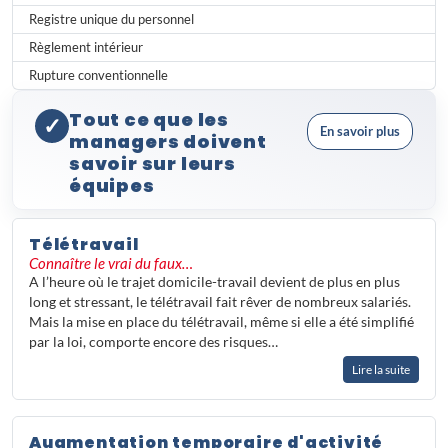
Registre unique du personnel
Règlement intérieur
Rupture conventionnelle
Tout ce que les
✓
En savoir plus
managers doivent
savoir sur leurs
équipes
La
gestion du personnel
est au cœur
de toute organisation performante.
Télétravail
Entre le respect du cadre légal,
Connaître le vrai du faux…
l'application des conventions
A l’heure où le trajet domicile-travail devient de plus en plus
collectives et la gestion quotidienne
long et stressant, le télétravail fait rêver de nombreux salariés.
des collaborateurs, les responsables
Mais la mise en place du télétravail, même si elle a été simplifié
RH et dirigeants naviguent dans un
par la loi, comporte encore des risques…
environnement complexe et en
Lire la suite
constante évolution.
Les enjeux sont multiples : anticiper
les
pics d'activité
, encadrer le recours
Augmentation temporaire d'activité