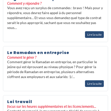
aux contrats courts, comprendre les
Comment y répondre ?
règles entourant les heures
Vous avez reçu un surplus de commandes : bravo ! Mais pour y
supplémentaires ou encore adapter le
répondre, vous devrez faire appel à du personnel
management aux nouvelles réalités
supplémentaire… Et vous vous demandez quel type de contrat
comme le télétravail et la diversité
serait le plus approprié, sachant que vous ne souhaitez pas
culturelle au sein des équipes.
vous…
Cette rubrique apporte des
réponses
Lire la suite
concrètes et accessibles
aux questions
que se posent les employeurs et les
professionnels des ressources
Le Ramadan en entreprise
humaines, pour piloter leurs équipes
Comment le gérer ?
avec sérénité et conformité.
Comment gérer le Ramadan en entreprise, en particulier le
jeûne qui est éprouvant au niveau physique ? Pour gérer la
période de Ramadan en entreprise, plusieurs alternatives
s'offrent aux employeurs et aux salariés: 1/…
Lire la suite
Loi travail
focus sur les heures supplémentaires et les licenciements...