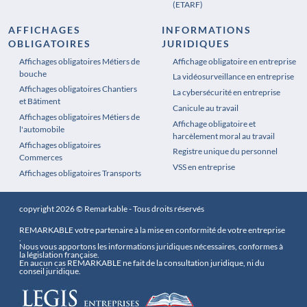
(ETARF)
AFFICHAGES
INFORMATIONS
OBLIGATOIRES
JURIDIQUES
Affichages obligatoires Métiers de
Affichages obligatoires Pharmacie
Affichage obligatoire en entreprise
bouche
La vidéosurveillance en entreprise
Affichages obligatoires Chantiers
La cybersécurité en entreprise
et Bâtiment
Canicule au travail
Affichages obligatoires Métiers de
Affichage obligatoire et
l'automobile
harcèlement moral au travail
Affichages obligatoires
Registre unique du personnel
Commerces
VSS en entreprise
Affichages obligatoires Transports
copyright 2026 © Remarkable - Tous droits réservés
REMARKABLE votre partenaire à la mise en conformité de votre entreprise
.
Nous vous apportons les informations juridiques nécessaires, conformes à
la législation française.
En aucun cas REMARKABLE ne fait de la consultation juridique, ni du
conseil juridique.