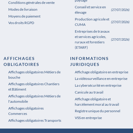
paysage
Conditions générales de vente
Conseil et service en
Modes de livraison
(27/07/2026)
élevage
Moyens de paiement
Production agricole et
(27/07/2026)
Vos droits RGPD
CUMA
Entreprises de travaux
et services agricoles,
(27/07/2026)
ruraux et forestiers
(ETARF)
AFFICHAGES
INFORMATIONS
OBLIGATOIRES
JURIDIQUES
Affichages obligatoires Métiers de
Affichages obligatoires Pharmacie
Affichage obligatoire en entreprise
bouche
La vidéosurveillance en entreprise
Affichages obligatoires Chantiers
La cybersécurité en entreprise
et Bâtiment
Canicule au travail
Affichages obligatoires Métiers de
Affichage obligatoire et
l'automobile
harcèlement moral au travail
Affichages obligatoires
Registre unique du personnel
Commerces
VSS en entreprise
Affichages obligatoires Transports