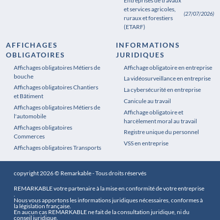
Entreprises de travaux
et services agricoles,
(27/07/2026)
ruraux et forestiers
(ETARF)
AFFICHAGES
INFORMATIONS
OBLIGATOIRES
JURIDIQUES
Affichages obligatoires Métiers de
Affichages obligatoires Pharmacie
Affichage obligatoire en entreprise
bouche
La vidéosurveillance en entreprise
Affichages obligatoires Chantiers
La cybersécurité en entreprise
et Bâtiment
Canicule au travail
Affichages obligatoires Métiers de
Affichage obligatoire et
l'automobile
harcèlement moral au travail
Affichages obligatoires
Registre unique du personnel
Commerces
VSS en entreprise
Affichages obligatoires Transports
copyright 2026 © Remarkable - Tous droits réservés
REMARKABLE votre partenaire à la mise en conformité de votre entreprise
.
Nous vous apportons les informations juridiques nécessaires, conformes à
la législation française.
En aucun cas REMARKABLE ne fait de la consultation juridique, ni du
conseil juridique.