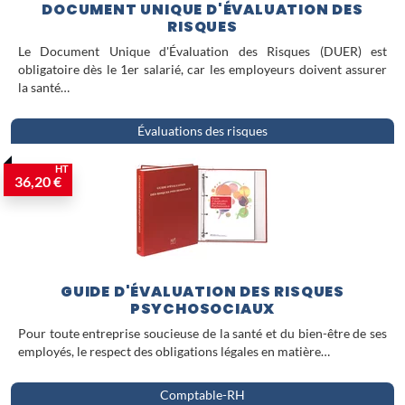
DOCUMENT UNIQUE D'ÉVALUATION DES
responsable RHS soucieux de ses
RISQUES
responsabilités légales.
Le Document Unique d'Évaluation des Risques (DUER) est
obligatoire dès le 1er salarié, car les employeurs doivent assurer
la santé…
Évaluations des risques
HT
36,20 €
GUIDE D'ÉVALUATION DES RISQUES
PSYCHOSOCIAUX
Pour toute entreprise soucieuse de la santé et du bien-être de ses
employés, le respect des obligations légales en matière…
Comptable-RH