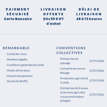
PAIEMENT
LIVRAISON
DÉLAI DE
SÉCURISÉ
OFFERTE
LIVRAISON
Carte Bancaire
Dès 99 € HT
48 à 72 heures
d'achat
REMARKABLE
CONVENTIONS
COLLECTIVES
Contactez-nous
Entreprises du
Mentions légales
(27/07/2026)
paysage
Conditions générales de vente
Conseil et service en
Modes de livraison
(27/07/2026)
élevage
Moyens de paiement
Production agricole et
(27/07/2026)
Vos droits RGPD
CUMA
Entreprises de travaux
et services agricoles,
(27/07/2026)
ruraux et forestiers
(ETARF)