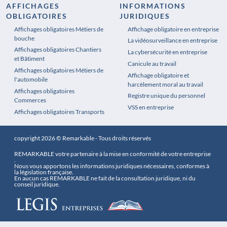
AFFICHAGES
INFORMATIONS
OBLIGATOIRES
JURIDIQUES
Affichages obligatoires Métiers de
Affichages obligatoires Pharmacie
Affichage obligatoire en entreprise
bouche
La vidéosurveillance en entreprise
Affichages obligatoires Chantiers
La cybersécurité en entreprise
et Bâtiment
Canicule au travail
Affichages obligatoires Métiers de
Affichage obligatoire et
l'automobile
harcèlement moral au travail
Affichages obligatoires
Registre unique du personnel
Commerces
VSS en entreprise
Affichages obligatoires Transports
copyright 2026 © Remarkable - Tous droits réservés
REMARKABLE votre partenaire à la mise en conformité de votre entreprise
.
Nous vous apportons les informations juridiques nécessaires, conformes à
la législation française.
En aucun cas REMARKABLE ne fait de la consultation juridique, ni du
conseil juridique.