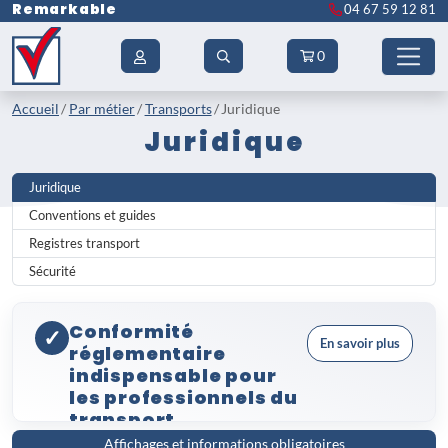
Remarkable
04 67 59 12 81
0
Accueil
Par métier
Transports
Juridique
Juridique
Juridique
Conventions et guides
Registres transport
Sécurité
Conformité
✓
En savoir plus
réglementaire
indispensable pour
les professionnels du
transport
Affichages et informations obligatoires
Dans le secteur des transports, le