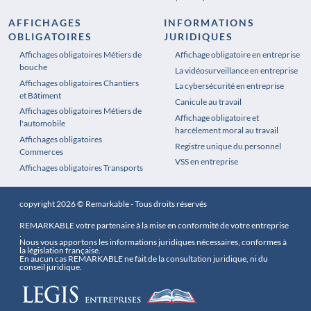
AFFICHAGES
INFORMATIONS
OBLIGATOIRES
JURIDIQUES
Affichages obligatoires Métiers de
Affichages obligatoires Pharmacie
Affichage obligatoire en entreprise
bouche
La vidéosurveillance en entreprise
Affichages obligatoires Chantiers
La cybersécurité en entreprise
et Bâtiment
Canicule au travail
Affichages obligatoires Métiers de
Affichage obligatoire et
l'automobile
harcèlement moral au travail
Affichages obligatoires
Registre unique du personnel
Commerces
VSS en entreprise
Affichages obligatoires Transports
copyright 2026 © Remarkable - Tous droits réservés
REMARKABLE votre partenaire à la mise en conformité de votre entreprise
.
Nous vous apportons les informations juridiques nécessaires, conformes à
la législation française.
En aucun cas REMARKABLE ne fait de la consultation juridique, ni du
conseil juridique.