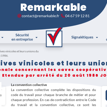
Remarkable
contact@remarkable.fr
04 67 59 12 81
Sécurité
Signalétiques
en entreprise
ves vinicoles et leurs unions du
t 1986.
ves vinicoles et leurs unio
onale concernant les caves coopérative
. Etendue par arrêté du 20 août 1986 J
La convention collective
La convention collective complète les dispositions du
code du travail pour chaque branche de métier et pour
rs
chaque profession. En cas de contradiction entre le Code
du travail et la convention collective, ce sont les