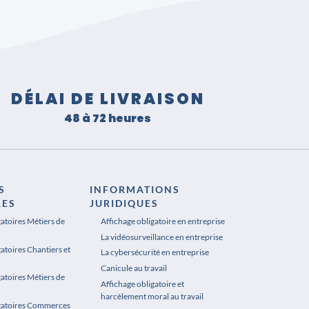
DÉLAI DE LIVRAISON
48 à 72 heures
S
INFORMATIONS
RES
JURIDIQUES
gatoires Métiers de
Affichage obligatoire en entreprise
La vidéosurveillance en entreprise
atoires Chantiers et
La cybersécurité en entreprise
Canicule au travail
gatoires Métiers de
Affichage obligatoire et
harcèlement moral au travail
igatoires Commerces