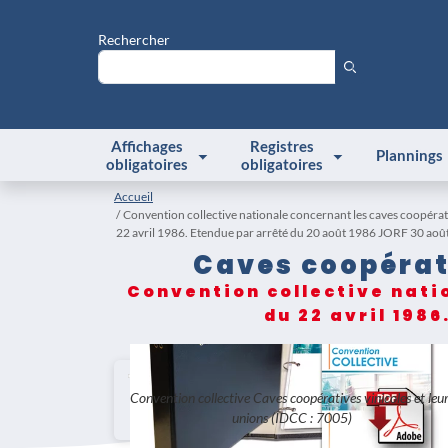
Rechercher
Affichages
Registres
Plannings
obligatoires
obligatoires
Accueil
Convention collective nationale concernant les caves coopérati
22 avril 1986. Etendue par arrêté du 20 août 1986 JORF 30 aoû
Caves coopérati
Convention collective nati
du 22 avril 1986
Convention collective Caves coopératives vinicoles et leu
unions (IDCC : 7005)