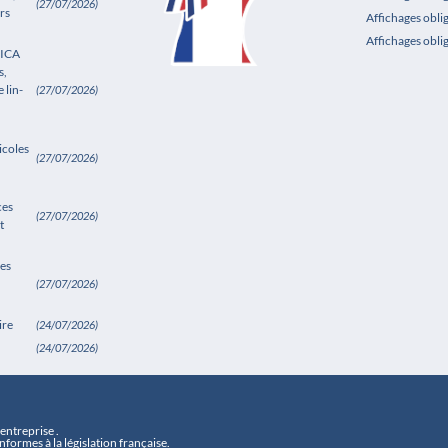
(27/07/2026)
rs
Affichages obli
Affichages obli
SICA
s,
 lin-
(27/07/2026)
icoles
(27/07/2026)
ces
(27/07/2026)
t
es
(27/07/2026)
ire
(24/07/2026)
(24/07/2026)
ntreprise .
formes à la législation française.