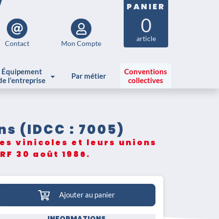
PANIER
0
article
Contact
Mon Compte
Équipement
Conventions
Par métier
de l'entreprise
collectives
ns (IDCC : 7005)
s vinicoles et leurs unions
ORF 30 août 1986.
Ajouter au panier
INFORMATIONS