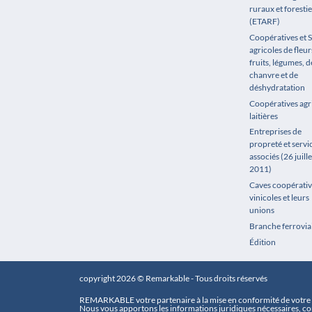
ruraux et forestie
(ETARF)
Coopératives et 
agricoles de fleur
fruits, légumes, de
chanvre et de
déshydratation
Coopératives agr
laitières
Entreprises de
propreté et servi
associés (26 juille
2011)
Caves coopérativ
vinicoles et leurs
unions
Branche ferrovia
Édition
copyright 2026 © Remarkable - Tous droits réservés
REMARKABLE votre partenaire à la mise en conformité de votre e
Nous vous apportons les informations juridiques nécessaires, con