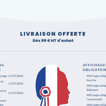
LIVRAISON OFFERTE
Dès 99 € HT d'achat
NS
AFFICHAGE
S
OBLIGATOI
aysage
Affichages obli
(27/07/2026)
bouche
 en
(27/07/2026)
Affichages oblig
Bâtiment
le et
(27/07/2026)
Affichages obli
l'automobile
ravaux
les,
Affichages obl