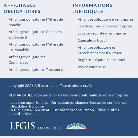
AFFICHAGES
INFORMATIONS
OBLIGATOIRES
JURIDIQUES
Affichages obligatoires Métiers de
Affichages obligatoires Pharmacie
Affichage obligatoire en entreprise
bouche
La vidéosurveillance en entreprise
Affichages obligatoires Chantiers
La cybersécurité en entreprise
et Bâtiment
Canicule au travail
Affichages obligatoires Métiers de
Affichage obligatoire et
l'automobile
harcèlement moral au travail
Affichages obligatoires
Registre unique du personnel
Commerces
VSS en entreprise
Affichages obligatoires Transports
copyright 2026 © Remarkable - Tous droits réservés
REMARKABLE votre partenaire à la mise en conformité de votre entreprise
.
Nous vous apportons les informations juridiques nécessaires, conformes à
la législation française.
En aucun cas REMARKABLE ne fait de la consultation juridique, ni du
conseil juridique.