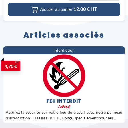
12,00
€ HT
Ajouter au panier
Articles associés
Interdiction
HT
4,70 €
FEU INTERDIT
Adhésif
Assurez la sécurité sur votre lieu de travail avec notre panneau
d'interdiction "FEU INTERDIT". Conçu spécialement pour les…