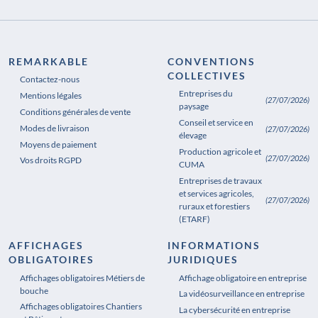
REMARKABLE
CONVENTIONS
COLLECTIVES
Contactez-nous
Entreprises du
Mentions légales
(27/07/2026)
paysage
Conditions générales de vente
Conseil et service en
Modes de livraison
(27/07/2026)
élevage
Moyens de paiement
Production agricole et
(27/07/2026)
Vos droits RGPD
CUMA
Entreprises de travaux
et services agricoles,
(27/07/2026)
ruraux et forestiers
(ETARF)
AFFICHAGES
INFORMATIONS
OBLIGATOIRES
JURIDIQUES
Affichages obligatoires Métiers de
Affichages obligatoires Pharmacie
Affichage obligatoire en entreprise
bouche
La vidéosurveillance en entreprise
Affichages obligatoires Chantiers
La cybersécurité en entreprise