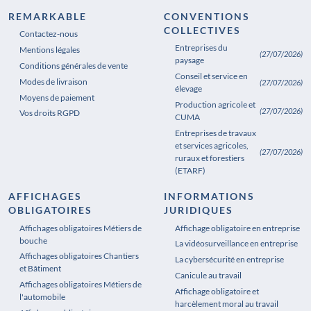
REMARKABLE
CONVENTIONS
COLLECTIVES
Contactez-nous
Entreprises du
Mentions légales
(27/07/2026)
paysage
Conditions générales de vente
Conseil et service en
Modes de livraison
(27/07/2026)
élevage
Moyens de paiement
Production agricole et
(27/07/2026)
Vos droits RGPD
CUMA
Entreprises de travaux
et services agricoles,
(27/07/2026)
ruraux et forestiers
(ETARF)
AFFICHAGES
INFORMATIONS
OBLIGATOIRES
JURIDIQUES
Affichages obligatoires Métiers de
Affichages obligatoires Pharmacie
Affichage obligatoire en entreprise
bouche
La vidéosurveillance en entreprise
Affichages obligatoires Chantiers
La cybersécurité en entreprise
et Bâtiment
Canicule au travail
Affichages obligatoires Métiers de
Affichage obligatoire et
l'automobile
harcèlement moral au travail