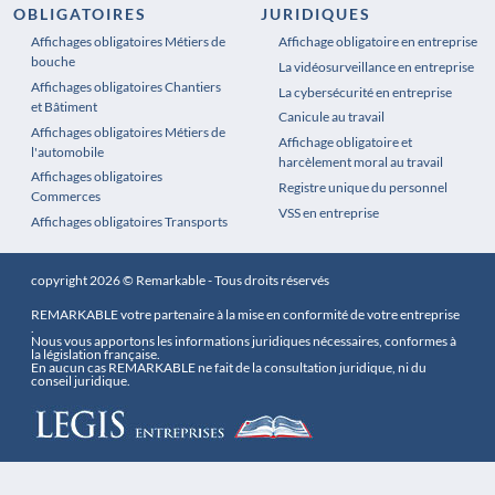
OBLIGATOIRES
JURIDIQUES
Affichages obligatoires Métiers de
Affichages obligatoires Pharmacie
Affichage obligatoire en entreprise
bouche
La vidéosurveillance en entreprise
Affichages obligatoires Chantiers
La cybersécurité en entreprise
et Bâtiment
Canicule au travail
Affichages obligatoires Métiers de
Affichage obligatoire et
l'automobile
harcèlement moral au travail
Affichages obligatoires
Registre unique du personnel
Commerces
VSS en entreprise
Affichages obligatoires Transports
copyright 2026 © Remarkable - Tous droits réservés
REMARKABLE votre partenaire à la mise en conformité de votre entreprise
.
Nous vous apportons les informations juridiques nécessaires, conformes à
la législation française.
En aucun cas REMARKABLE ne fait de la consultation juridique, ni du
conseil juridique.