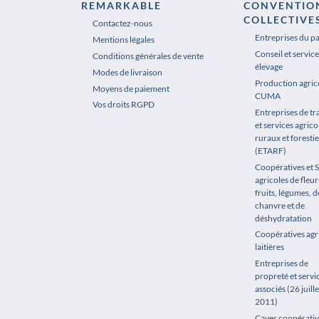
REMARKABLE
CONVENTIO
COLLECTIVE
Contactez-nous
Entreprises du p
Mentions légales
Conseil et service
Conditions générales de vente
élevage
Modes de livraison
Production agrico
Moyens de paiement
CUMA
Vos droits RGPD
Entreprises de t
et services agrico
ruraux et forestie
(ETARF)
Coopératives et 
agricoles de fleur
fruits, légumes, de
chanvre et de
déshydratation
Coopératives agr
laitières
Entreprises de
propreté et servi
associés (26 juille
2011)
Caves coopérativ