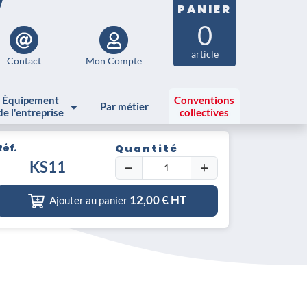
PANIER
0
article
Contact
Mon Compte
Équipement
Conventions
Par métier
de l'entreprise
collectives
Réf.
Quantité
che
KS11
12,00
€ HT
Ajouter au panier