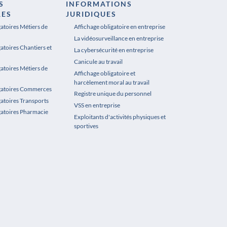
S
INFORMATIONS
RES
JURIDIQUES
gatoires Métiers de
Affichage obligatoire en entreprise
La vidéosurveillance en entreprise
atoires Chantiers et
La cybersécurité en entreprise
Canicule au travail
gatoires Métiers de
Affichage obligatoire et
harcèlement moral au travail
igatoires Commerces
Registre unique du personnel
gatoires Transports
VSS en entreprise
gatoires Pharmacie
Exploitants d'activités physiques et
sportives