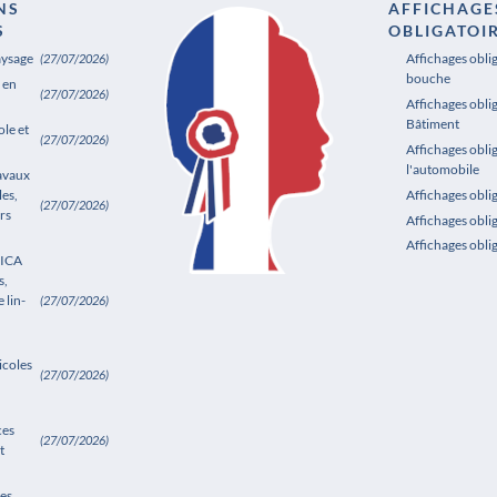
NS
AFFICHAGE
S
OBLIGATOI
aysage
Affichages obli
(27/07/2026)
bouche
 en
(27/07/2026)
Affichages oblig
Bâtiment
le et
(27/07/2026)
Affichages obli
l'automobile
ravaux
les,
Affichages obl
(27/07/2026)
rs
Affichages obli
Affichages obli
SICA
s,
 lin-
(27/07/2026)
icoles
(27/07/2026)
ces
(27/07/2026)
t
es