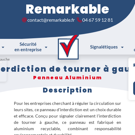
Remarkable
contact@remarkable.fr
04 67 59 12 81
Sécurité
Signalétiques
en entreprise
 gauche
terdiction de tourner à gau
Panneau Aluminium
Description
Pour les entreprises cherchant à réguler la circulation sur
leurs sites, ce panneau d'interdiction est un choix durable
et efficace. Conçu pour signaler clairement l'interdiction
de tourner à gauche, ce panneau est fabriqué en
aluminium recyclable, combinant responsabilité
environnementale et durabilité.