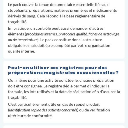
Le pack couvre la tenue documentaire essentielle liée aux
stupéfiants, préparations, matières premières et médicaments
dérivés du sang. Cela répond à la base réglementaire de
traçabilité.
En pratique, un contrôle peut aussi demander d’autres
éléments (
procédures internes, protocoles qualité, fiches de nettoyage
ou de température
). Le pack constitue donc la structure
obligatoire mais doit être complété par votre organisation
qualité interne.
Peut-on utiliser ces registres pour des
préparations magistrales occasionnelles ?
Oui, même pour une activité ponctuelle, chaque préparation
doit être consignée. Le registre dédié permet d’indiquer la
formule, les lots utilisés et la date de réalisation afin d’assurer la
traçabilité.
C’est particulièrement utile en cas de rappel produit
(
identification rapide des patients concernés
) ou de vérification
ultérieure de conformité.