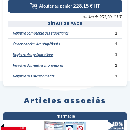
228,15
€ HT
Ajouter au panier
Au lieu de
253,50 € HT
DÉTAIL DU PACK
Registre comptable des stupéfiants
1
Ordonnancier des stupéfiants
1
Registre des préparations
1
Registre des matières premières
1
Registre des médicaments
1
Articles associés
Pharmacie
- 10 %
sur le pack
HT