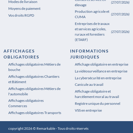
Modes de livraison
(27/07/2026)
élevage
Moyens de paiement
Production agricole et
(27/07/2026)
Vos droits RGPD
CUMA
Entreprises de travaux
et services agricoles,
(27/07/2026)
ruraux et forestiers
(ETARF)
AFFICHAGES
INFORMATIONS
OBLIGATOIRES
JURIDIQUES
Affichages obligatoires Métiers de
Affichages obligatoires Pharmacie
Affichage obligatoire en entreprise
bouche
La vidéosurveillance en entreprise
Affichages obligatoires Chantiers
La cybersécurité en entreprise
et Bâtiment
Canicule au travail
Affichages obligatoires Métiers de
Affichage obligatoire et
l'automobile
harcèlement moral au travail
Affichages obligatoires
Registre unique du personnel
Commerces
VSS en entreprise
Affichages obligatoires Transports
copyright 2026 © Remarkable - Tous droits réservés