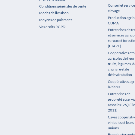
Conseil et service
Conditions générales de vente
élevage
Modes de livraison
Production agrico
Moyens de paiement
CUMA
Vos droits RGPD
Entreprises de t
et services agrico
ruraux et forestie
(ETARF)
Coopératives et 
agricoles de fleur
fruits, légumes, de
chanvre et de
déshydratation
Coopératives agr
laitières
Entreprises de
propreté et servi
associés (26 juille
2011)
Caves coopérativ
vinicoles et leurs
unions
Branche ferrovia