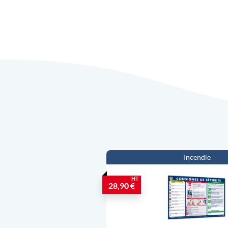
Incendie
HT
28,90 €