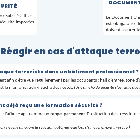
DOCUMENT
URITÉ
 salariés, il est
Le Document Uniq
 sécurité imposées
est obligatoire d
doivent assurer l
 Réagir en cas d'attaque terro
taque terroriste dans un bâtiment professionnel ?
uent
afin d’être vue régulièrement par les occupants : hall d’entrée, zone d’
est la mémorisation visuelle des gestes.
(Une affiche de sécurité n’est utile que
nt déjà reçu une formation sécurité ?
ue l’affiche agit comme un
rappel permanent
. En situation de stress inte
tion visuelle améliore la réaction automatique lors d’un événement imprévu.)