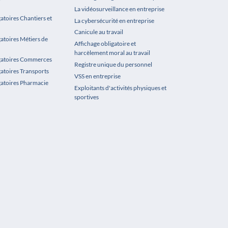
La vidéosurveillance en entreprise
atoires Chantiers et
La cybersécurité en entreprise
Canicule au travail
gatoires Métiers de
Affichage obligatoire et
harcèlement moral au travail
igatoires Commerces
Registre unique du personnel
gatoires Transports
VSS en entreprise
gatoires Pharmacie
Exploitants d'activités physiques et
sportives