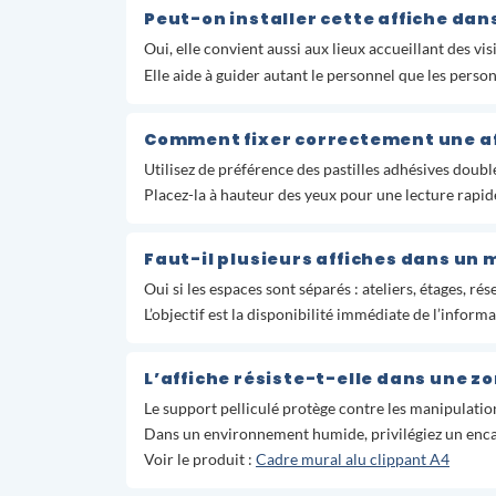
Peut-on installer cette affiche da
Oui, elle convient aussi aux lieux accueillant des vi
Elle aide à guider autant le personnel que les perso
Comment fixer correctement une aff
Utilisez de préférence des pastilles adhésives doubl
Placez-la à hauteur des yeux pour une lecture rapid
Faut-il plusieurs affiches dans un
Oui si les espaces sont séparés : ateliers, étages, r
L’objectif est la disponibilité immédiate de l’inform
L’affiche résiste-t-elle dans une z
Le support pelliculé protège contre les manipulations
Dans un environnement humide, privilégiez un enc
Voir le produit :
Cadre mural alu clippant A4