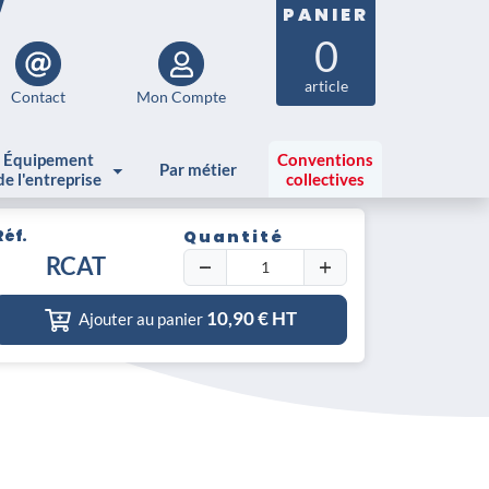
PANIER
0
article
Contact
Mon Compte
Équipement
Conventions
Par métier
de l'entreprise
collectives
Réf.
Quantité
iste
RCAT
10,90
€ HT
Ajouter au panier