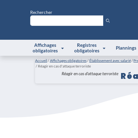
Rechercher
Affichages
Registres
Plannings
obligatoires
obligatoires
Accueil
Affichages obligatoires
Établissement avec salarié
Pr
Réagir en cas d'attaque terroriste
Réa
Réagir en cas d'attaque terroriste