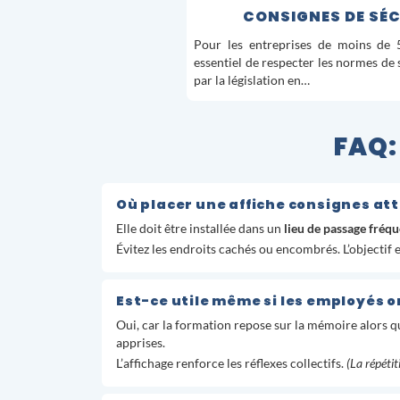
CONSIGNES DE SÉC
Pour les entreprises de moins de 50
essentiel de respecter les normes de
par la législation en…
FAQ:
Où placer une affiche consignes at
Elle doit être installée dans un
lieu de passage fréq
Évitez les endroits cachés ou encombrés. L’objectif 
Est-ce utile même si les employés o
Oui, car la formation repose sur la mémoire alors q
apprises.
L’affichage renforce les réflexes collectifs.
(La répéti