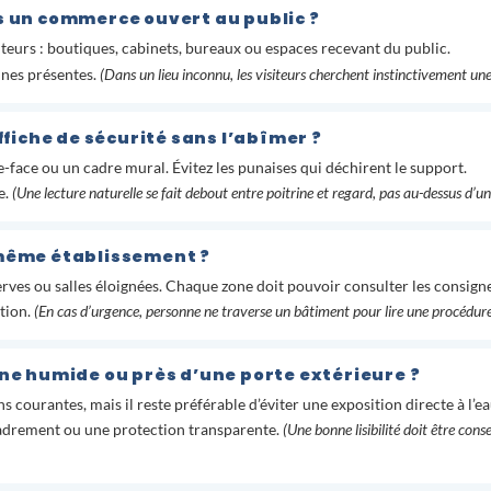
ns un commerce ouvert au public ?
siteurs : boutiques, cabinets, bureaux ou espaces recevant du public.
nnes présentes.
(Dans un lieu inconnu, les visiteurs cherchent instinctivement un
iche de sécurité sans l’abîmer ?
e-face ou un cadre mural. Évitez les punaises qui déchirent le support.
e.
(Une lecture naturelle se fait debout entre poitrine et regard, pas au-dessus d’un
 même établissement ?
éserves ou salles éloignées. Chaque zone doit pouvoir consulter les consign
ation.
(En cas d’urgence, personne ne traverse un bâtiment pour lire une procédure
one humide ou près d’une porte extérieure ?
 courantes, mais il reste préférable d’éviter une exposition directe à l’eau
adrement ou une protection transparente.
(Une bonne lisibilité doit être con