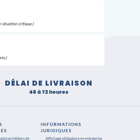
situation critique.)
xes.)
DÉLAI DE LIVRAISON
48 à 72 heures
S
INFORMATIONS
RES
JURIDIQUES
gatoires Métiers de
Affichage obligatoire en entreprise