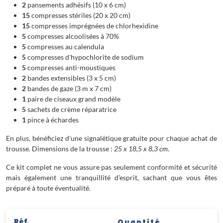
2
pansements adhésifs (10 x 6 cm)
15
compresses stériles (20 x 20 cm)
15
compresses imprégnées de chlorhexidine
5
compresses alcoolisées à 70%
5
compresses au calendula
5
compresses d'hypochlorite de sodium
5
compresses anti-moustiques
2
bandes extensibles (3 x 5 cm)
2
bandes de gaze (3 m x 7 cm)
1
paire de ciseaux grand modèle
5
sachets de crème réparatrice
1
pince à échardes
En plus, bénéficiez d'une signalétique gratuite pour chaque achat de
trousse. Dimensions de la trousse :
25 x 18,5 x 8,3 cm
.
Ce kit complet ne vous assure pas seulement conformité et sécurité
mais également une tranquillité d'esprit, sachant que vous êtes
préparé à toute éventualité.
Réf.
Quantité