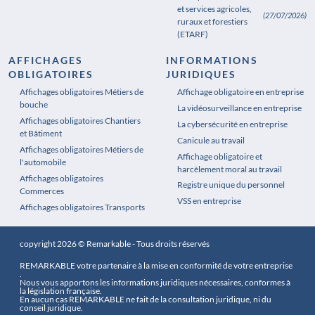
et services agricoles,
(27/07/2026)
ruraux et forestiers
(ETARF)
AFFICHAGES
INFORMATIONS
OBLIGATOIRES
JURIDIQUES
Affichages obligatoires Métiers de
Affichages obligatoires Pharmacie
Affichage obligatoire en entreprise
bouche
La vidéosurveillance en entreprise
Affichages obligatoires Chantiers
La cybersécurité en entreprise
et Bâtiment
Canicule au travail
Affichages obligatoires Métiers de
Affichage obligatoire et
l'automobile
harcèlement moral au travail
Affichages obligatoires
Registre unique du personnel
Commerces
VSS en entreprise
Affichages obligatoires Transports
copyright 2026 © Remarkable - Tous droits réservés
REMARKABLE votre partenaire à la mise en conformité de votre entreprise
.
Nous vous apportons les informations juridiques nécessaires, conformes à
la législation française.
En aucun cas REMARKABLE ne fait de la consultation juridique, ni du
conseil juridique.