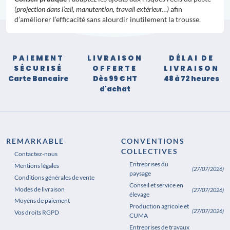
(projection dans l’œil, manutention, travail extérieur…)
afin
d’améliorer l’efficacité sans alourdir inutilement la trousse.
PAIEMENT
LIVRAISON
DÉLAI DE
SÉCURISÉ
OFFERTE
LIVRAISON
Carte Bancaire
Dès 99 € HT
48 à 72 heures
d'achat
REMARKABLE
CONVENTIONS
COLLECTIVES
Contactez-nous
Entreprises du
Mentions légales
(27/07/2026)
paysage
Conditions générales de vente
Conseil et service en
Modes de livraison
(27/07/2026)
élevage
Moyens de paiement
Production agricole et
(27/07/2026)
Vos droits RGPD
CUMA
Entreprises de travaux