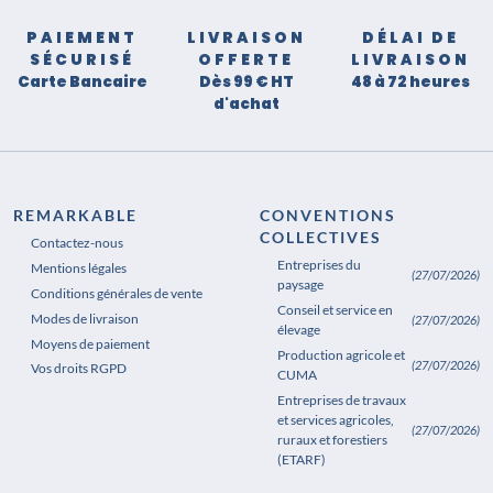
PAIEMENT
LIVRAISON
DÉLAI DE
SÉCURISÉ
OFFERTE
LIVRAISON
Carte Bancaire
Dès 99 € HT
48 à 72 heures
d'achat
REMARKABLE
CONVENTIONS
COLLECTIVES
Contactez-nous
Entreprises du
Mentions légales
(27/07/2026)
paysage
Conditions générales de vente
Conseil et service en
Modes de livraison
(27/07/2026)
élevage
Moyens de paiement
Production agricole et
(27/07/2026)
Vos droits RGPD
CUMA
Entreprises de travaux
et services agricoles,
(27/07/2026)
ruraux et forestiers
(ETARF)