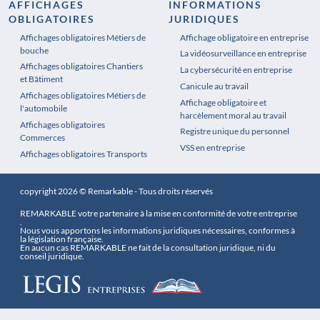
AFFICHAGES
INFORMATIONS
OBLIGATOIRES
JURIDIQUES
Affichages obligatoires Métiers de
Affichages obligatoires Pharmacie
Affichage obligatoire en entreprise
bouche
La vidéosurveillance en entreprise
Affichages obligatoires Chantiers
La cybersécurité en entreprise
et Bâtiment
Canicule au travail
Affichages obligatoires Métiers de
Affichage obligatoire et
l'automobile
harcèlement moral au travail
Affichages obligatoires
Registre unique du personnel
Commerces
VSS en entreprise
Affichages obligatoires Transports
copyright 2026 © Remarkable - Tous droits réservés
REMARKABLE votre partenaire à la mise en conformité de votre entreprise
.
Nous vous apportons les informations juridiques nécessaires, conformes à
la législation française.
En aucun cas REMARKABLE ne fait de la consultation juridique, ni du
conseil juridique.