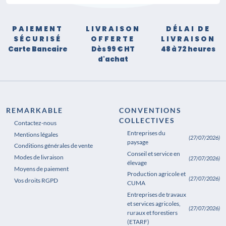
PAIEMENT
LIVRAISON
DÉLAI DE
SÉCURISÉ
OFFERTE
LIVRAISON
Carte Bancaire
Dès 99 € HT
48 à 72 heures
d'achat
REMARKABLE
CONVENTIONS
COLLECTIVES
Contactez-nous
Entreprises du
Mentions légales
(27/07/2026)
paysage
Conditions générales de vente
Conseil et service en
Modes de livraison
(27/07/2026)
élevage
Moyens de paiement
Production agricole et
(27/07/2026)
Vos droits RGPD
CUMA
Entreprises de travaux
et services agricoles,
(27/07/2026)
ruraux et forestiers
(ETARF)