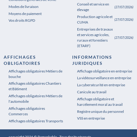
Conseil et service en
Modes de livraison
(27/07/2026)
élevage
Moyens de paiement
Production agricole et
(27/07/2026)
Vos droits RGPD
CUMA
Entreprises de travaux
et services agricoles,
(27/07/2026)
ruraux et forestiers
(ETARF)
AFFICHAGES
INFORMATIONS
OBLIGATOIRES
JURIDIQUES
Affichages obligatoires Métiers de
Affichages obligatoires Pharmacie
Affichage obligatoire en entreprise
bouche
La vidéosurveillance en entreprise
Affichages obligatoires Chantiers
La cybersécurité en entreprise
et Bâtiment
Canicule au travail
Affichages obligatoires Métiers de
Affichage obligatoire et
l'automobile
harcèlement moral au travail
Affichages obligatoires
Registre unique du personnel
Commerces
VSS en entreprise
Affichages obligatoires Transports
copyright 2026 © Remarkable - Tous droits réservés