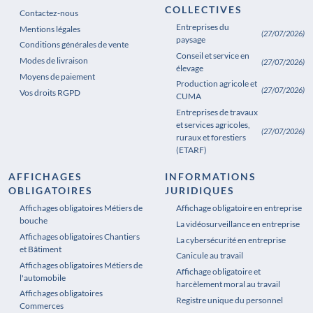
COLLECTIVES
Contactez-nous
Entreprises du
Mentions légales
(27/07/2026)
paysage
Conditions générales de vente
Conseil et service en
Modes de livraison
(27/07/2026)
élevage
Moyens de paiement
Production agricole et
(27/07/2026)
Vos droits RGPD
CUMA
Entreprises de travaux
et services agricoles,
(27/07/2026)
ruraux et forestiers
(ETARF)
AFFICHAGES
INFORMATIONS
OBLIGATOIRES
JURIDIQUES
Affichages obligatoires Métiers de
Affichages obligatoires Pharmacie
Affichage obligatoire en entreprise
bouche
La vidéosurveillance en entreprise
Affichages obligatoires Chantiers
La cybersécurité en entreprise
et Bâtiment
Canicule au travail
Affichages obligatoires Métiers de
Affichage obligatoire et
l'automobile
harcèlement moral au travail
Affichages obligatoires
Registre unique du personnel
Commerces