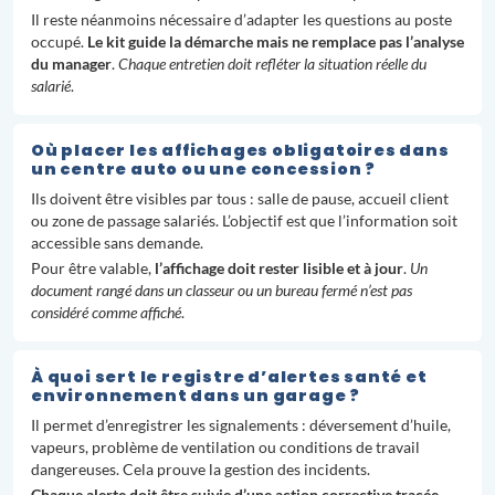
Il reste néanmoins nécessaire d’adapter les questions au poste
occupé.
Le kit guide la démarche mais ne remplace pas l’analyse
du manager
.
Chaque entretien doit refléter la situation réelle du
salarié
.
Où placer les affichages obligatoires dans
un centre auto ou une concession ?
Ils doivent être visibles par tous : salle de pause, accueil client
ou zone de passage salariés. L’objectif est que l’information soit
accessible sans demande.
Pour être valable,
l’affichage doit rester lisible et à jour
.
Un
document rangé dans un classeur ou un bureau fermé n’est pas
considéré comme affiché
.
À quoi sert le registre d’alertes santé et
environnement dans un garage ?
Il permet d’enregistrer les signalements : déversement d’huile,
vapeurs, problème de ventilation ou conditions de travail
dangereuses. Cela prouve la gestion des incidents.
Chaque alerte doit être suivie d’une action corrective tracée
.