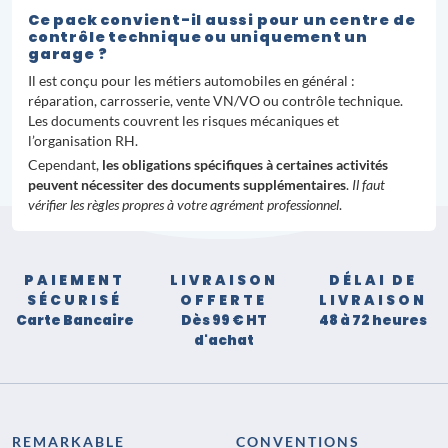
Ce pack convient-il aussi pour un centre de
contrôle technique ou uniquement un
garage ?
Il est conçu pour les métiers automobiles en général :
réparation, carrosserie, vente VN/VO ou contrôle technique.
Les documents couvrent les risques mécaniques et
l’organisation RH.
Cependant,
les obligations spécifiques à certaines activités
peuvent nécessiter des documents supplémentaires
.
Il faut
vérifier les règles propres à votre agrément professionnel
.
PAIEMENT
LIVRAISON
DÉLAI DE
SÉCURISÉ
OFFERTE
LIVRAISON
Carte Bancaire
Dès 99 € HT
48 à 72 heures
d'achat
REMARKABLE
CONVENTIONS