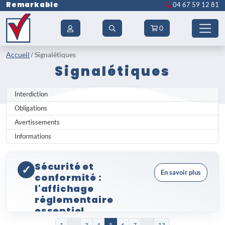
Remarkable
04 67 59 12 81
0
Accueil
Signalétiques
Signalétiques
Interdiction
Obligations
Avertissements
Informations
Sécurité et
✓
En savoir plus
conformité :
l'affichage
réglementaire
essentiel
Les
signalétiques
jouent un rôle
1
...
3
4
5
6
7
...
13