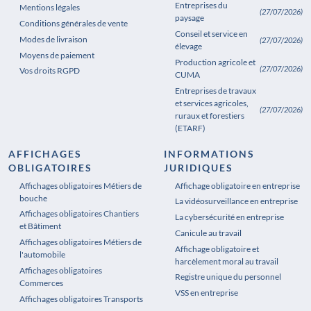
Entreprises du
Mentions légales
(27/07/2026)
paysage
Conditions générales de vente
Conseil et service en
Modes de livraison
(27/07/2026)
élevage
Moyens de paiement
Production agricole et
(27/07/2026)
Vos droits RGPD
CUMA
Entreprises de travaux
et services agricoles,
(27/07/2026)
ruraux et forestiers
(ETARF)
AFFICHAGES
INFORMATIONS
OBLIGATOIRES
JURIDIQUES
Affichages obligatoires Métiers de
Affichages obligatoires Pharmacie
Affichage obligatoire en entreprise
bouche
La vidéosurveillance en entreprise
Affichages obligatoires Chantiers
La cybersécurité en entreprise
et Bâtiment
Canicule au travail
Affichages obligatoires Métiers de
Affichage obligatoire et
l'automobile
harcèlement moral au travail
Affichages obligatoires
Registre unique du personnel
Commerces
VSS en entreprise
Affichages obligatoires Transports