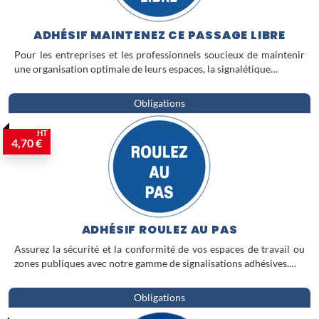
les environnements intérieurs comme
extérieurs, garantissant une durabilité
ADHÉSIF MAINTENEZ CE PASSAGE LIBRE
optimale et une lisibilité immédiate
pour une mise en conformité sans
Pour les entreprises et les professionnels soucieux de maintenir
compromis.
une organisation optimale de leurs espaces, la signalétique…
Obligations
HT
4,70 €
ADHÉSIF ROULEZ AU PAS
Assurez la sécurité et la conformité de vos espaces de travail ou
zones publiques avec notre gamme de signalisations adhésives.…
Obligations