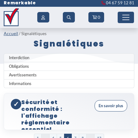
Remarkable
04 67 59 12 81
0
Accueil
Signalétiques
Signalétiques
Interdiction
Obligations
Avertissements
Informations
Sécurité et
✓
En savoir plus
conformité :
l'affichage
réglementaire
essentiel
Les
signalétiques
jouent un rôle
1
...
4
5
6
7
8
...
13