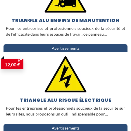
les environnements intérieurs comme
extérieurs, garantissant une durabilité
optimale et une lisibilité immédiate
TRIANGLE ALU ENGINS DE MANUTENTION
pour une mise en conformité sans
compromis.
Pour les entreprises et professionnels soucieux de la sécurité et
de l'efficacité dans leurs espaces de travail, ce panneau…
Avertissements
HT
12,00 €
TRIANGLE ALU RISQUE ÉLECTRIQUE
Pour les entreprises et professionnels soucieux de la sécurité sur
leurs sites, nous proposons un outil indispensable pour…
Avertissements