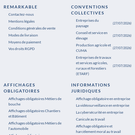
REMARKABLE
CONVENTIONS
COLLECTIVES
Contactez-nous
Entreprises du
Mentions légales
(27/07/2026)
paysage
Conditions générales de vente
Conseil et service en
Modes de livraison
(27/07/2026)
élevage
Moyens de paiement
Production agricole et
(27/07/2026)
Vos droits RGPD
CUMA
Entreprises de travaux
et services agricoles,
(27/07/2026)
ruraux et forestiers
(ETARF)
AFFICHAGES
INFORMATIONS
OBLIGATOIRES
JURIDIQUES
Affichages obligatoires Métiers de
Affichages obligatoires Pharmacie
Affichage obligatoire en entreprise
bouche
La vidéosurveillance en entreprise
Affichages obligatoires Chantiers
La cybersécurité en entreprise
et Bâtiment
Canicule au travail
Affichages obligatoires Métiers de
Affichage obligatoire et
l'automobile
harcèlement moral au travail