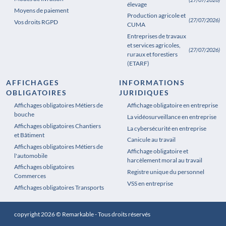
élevage
Moyens de paiement
Production agricole et
(27/07/2026)
Vos droits RGPD
CUMA
Entreprises de travaux
et services agricoles,
(27/07/2026)
ruraux et forestiers
(ETARF)
AFFICHAGES
INFORMATIONS
OBLIGATOIRES
JURIDIQUES
Affichages obligatoires Métiers de
Affichages obligatoires Pharmacie
Affichage obligatoire en entreprise
bouche
La vidéosurveillance en entreprise
Affichages obligatoires Chantiers
La cybersécurité en entreprise
et Bâtiment
Canicule au travail
Affichages obligatoires Métiers de
Affichage obligatoire et
l'automobile
harcèlement moral au travail
Affichages obligatoires
Registre unique du personnel
Commerces
VSS en entreprise
Affichages obligatoires Transports
copyright 2026 © Remarkable - Tous droits réservés