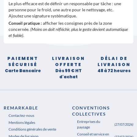
Le plus efficace est de définir un responsable par tâche : une
personne pour le froid, une autre pour le nettoyage, etc.
Ajoutez une signature systématique.
Conseil pratique :
afficher les consignes près de la zone
concernée.
(Moins on doit réfléchir, plus le geste devient automatique
et fiable)
.
PAIEMENT
LIVRAISON
DÉLAI DE
SÉCURISÉ
OFFERTE
LIVRAISON
Carte Bancaire
Dès 99 € HT
48 à 72 heures
d'achat
REMARKABLE
CONVENTIONS
COLLECTIVES
Contactez-nous
Entreprises du
Mentions légales
(27/07/2026)
paysage
Conditions générales de vente
Conseil et service en
Modes de livraison
(27/07/2026)