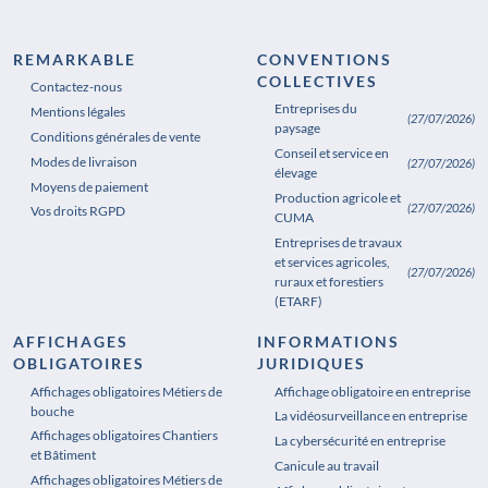
REMARKABLE
CONVENTIONS
COLLECTIVES
Contactez-nous
Entreprises du
Mentions légales
(27/07/2026)
paysage
Conditions générales de vente
Conseil et service en
Modes de livraison
(27/07/2026)
élevage
Moyens de paiement
Production agricole et
(27/07/2026)
Vos droits RGPD
CUMA
Entreprises de travaux
et services agricoles,
(27/07/2026)
ruraux et forestiers
(ETARF)
AFFICHAGES
INFORMATIONS
OBLIGATOIRES
JURIDIQUES
Affichages obligatoires Métiers de
Affichages obligatoires Pharmacie
Affichage obligatoire en entreprise
bouche
La vidéosurveillance en entreprise
Affichages obligatoires Chantiers
La cybersécurité en entreprise
et Bâtiment
Canicule au travail
Affichages obligatoires Métiers de