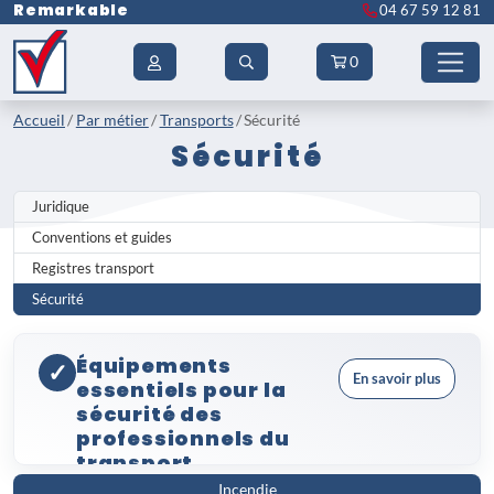
Remarkable
04 67 59 12 81
0
Accueil
Par métier
Transports
Sécurité
Sécurité
Juridique
Conventions et guides
Registres transport
Sécurité
Équipements
✓
En savoir plus
essentiels pour la
sécurité des
professionnels du
transport
Incendie
Dans le secteur des transports, la