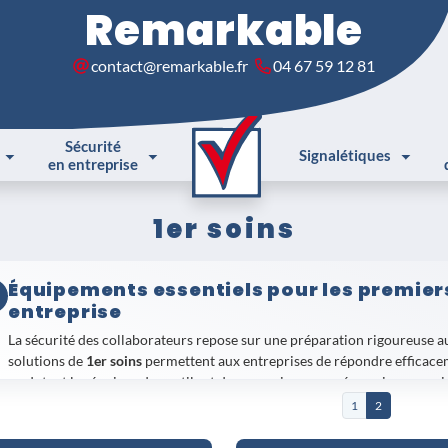
Remarkable
contact@remarkable.fr
04 67 59 12 81
Sécurité
Signalétiques
en entreprise
1er soins
Équipements essentiels pour les premier
entreprise
La sécurité des collaborateurs repose sur une préparation rigoureuse au
solutions de
1er soins
permettent aux entreprises de répondre efficacem
en dotant les équipes des outils et des connaissances nécessaires pour 
1
2
Parmi les références les plus plébiscitées, la
Trousse 1er secours PME &
complète des besoins courants, tandis que le
Panneau d'affichage Geste