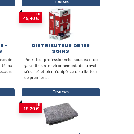
Trousses
ffiche dédiée à la prévention
HT
sein de chaque établissement.
45,40 €
S -
DISTRIBUTEUR DE 1ER
S
SOINS
uses de
Pour les professionnels soucieux de
ité au
garantir un environnement de travail
ecours
sécurisé et bien équipé, ce distributeur
de premiers…
Trousses
HT
18,20 €