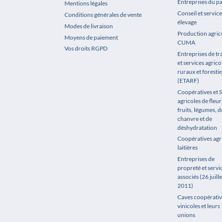
Entreprises du p
Mentions légales
Conseil et service
Conditions générales de vente
élevage
Modes de livraison
Production agrico
Moyens de paiement
CUMA
Vos droits RGPD
Entreprises de t
et services agrico
ruraux et forestie
(ETARF)
Coopératives et 
agricoles de fleur
fruits, légumes, de
chanvre et de
déshydratation
Coopératives agr
laitières
Entreprises de
propreté et servi
associés (26 juille
2011)
Caves coopérativ
vinicoles et leurs
unions