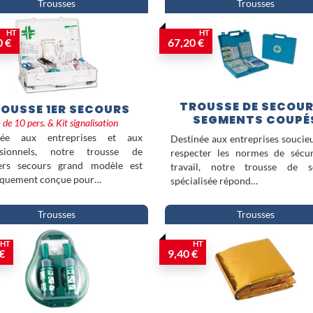
une information visible et accessible à tous les salariés.
Trousses
Trousses
Compléter son dispositif avec un
Livret Réagir en cas d'urgence
ou une a
HT
HT
alcool et drogue au travail
renforce durablement la culture sécurité au 
0 €
67,20 €
TROUSSE DE SECOUR
OUSSE 1ER SECOURS
SEGMENTS COUPÉ
 de 10 pers. & Kit signalisation
née aux entreprises et aux
Destinée aux entreprises soucie
ssionnels, notre trousse de
respecter les normes de sécur
ers secours grand modèle est
travail, notre trousse de s
fiquement conçue pour…
spécialisée répond…
Trousses
Trousses
HT
HT
€
9,40 €