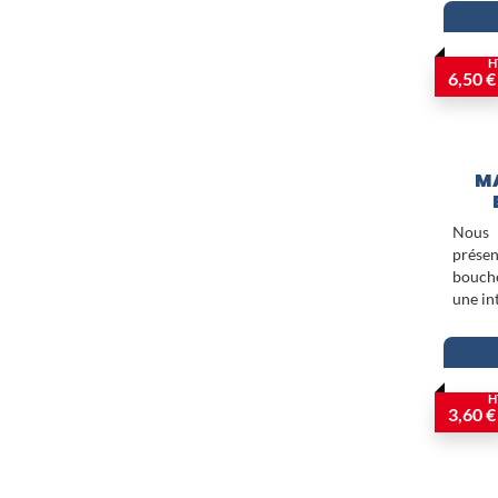
H
6,50 €
M
Nous
présen
bouch
une in
H
3,60 €