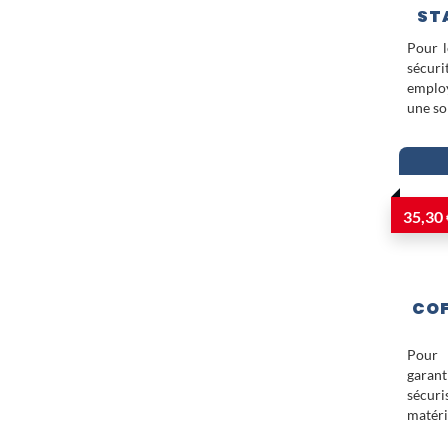
ST
Pour l
sécur
employ
une so
35,30 
COF
Pour 
garant
sécur
matéri