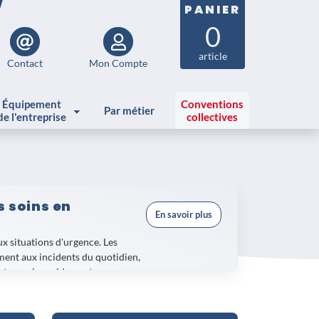
PANIER
0
article
Contact
Mon Compte
Équipement
Conventions
Par métier
de l'entreprise
collectives
s soins en
En savoir plus
x situations d'urgence. Les
ent aux incidents du quotidien,
intervenir rapidement.
 Véhicules
assure une couverture
s des premiers secours
garantit