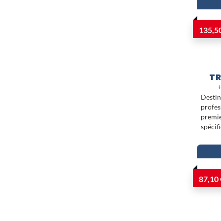
135,5
TR
+
Desti
profe
premi
spéci
87,10 