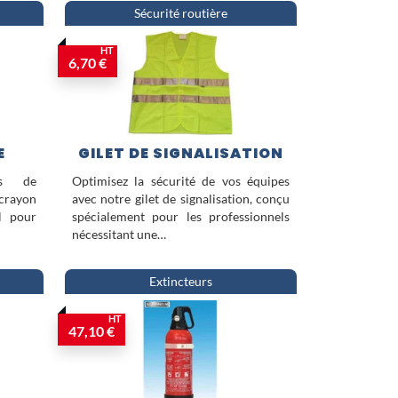
Sécurité routière
HT
6,70 €
E
GILET DE SIGNALISATION
ls de
Optimisez la sécurité de vos équipes
 crayon
avec notre gilet de signalisation, conçu
el pour
spécialement pour les professionnels
nécessitant une…
Extincteurs
HT
47,10 €