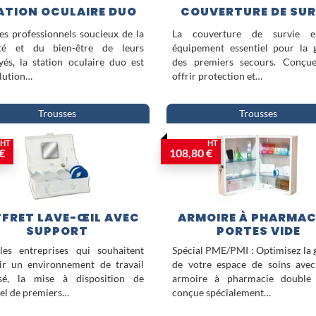
ATION OCULAIRE DUO
COUVERTURE DE SUR
es professionnels soucieux de la
La couverture de survie 
ité et du bien-être de leurs
équipement essentiel pour la 
és, la station oculaire duo est
des premiers secours. Conçu
lution…
offrir protection et…
Trousses
Trousses
HT
HT
€
108,80 €
FRET LAVE-ŒIL AVEC
ARMOIRE À PHARMACI
SUPPORT
PORTES VIDE
les entreprises qui souhaitent
Spécial PME/PMI : Optimisez la 
ir un environnement de travail
de votre espace de soins avec
isé, la mise à disposition de
armoire à pharmacie double 
el de premiers…
conçue spécialement…