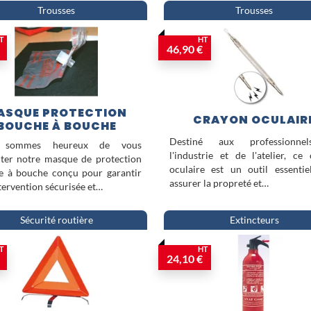
Trousses
Trousses
T
HT
46,90 €
ASQUE PROTECTION
CRAYON OCULAIR
BOUCHE À BOUCHE
Destiné aux professionne
 sommes heureux de vous
l'industrie et de l'atelier, ce
ter notre masque de protection
oculaire est un outil essenti
e à bouche conçu pour garantir
assurer la propreté et…
tervention sécurisée et…
Sécurité routière
Extincteurs
T
HT
24,10 €