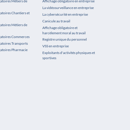
gatoires Métiers de
Affichage obligatoire en entreprise
La vidéosurveillance en entreprise
atoires Chantiers et
La cybersécurité en entreprise
Canicule au travail
gatoires Métiers de
Affichage obligatoire et
harcèlement moral au travail
igatoires Commerces
Registre unique du personnel
gatoires Transports
VSS en entreprise
gatoires Pharmacie
Exploitants d'activités physiques et
sportives