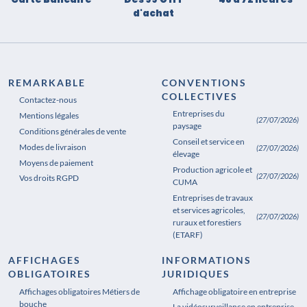
d'achat
REMARKABLE
CONVENTIONS
COLLECTIVES
Contactez-nous
Entreprises du
Mentions légales
(27/07/2026)
paysage
Conditions générales de vente
Conseil et service en
Modes de livraison
(27/07/2026)
élevage
Moyens de paiement
Production agricole et
(27/07/2026)
Vos droits RGPD
CUMA
Entreprises de travaux
et services agricoles,
(27/07/2026)
ruraux et forestiers
(ETARF)
AFFICHAGES
INFORMATIONS
OBLIGATOIRES
JURIDIQUES
Affichages obligatoires Métiers de
Affichages obligatoires Pharmacie
Affichage obligatoire en entreprise
bouche
La vidéosurveillance en entreprise