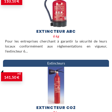
documents et affichages constituent la
110,10 €
base d'une organisation
professionnelle sérieuse, à la hauteur
des exigences du secteur alimentaire.
EXTINCTEUR ABC
6 kg
Pour les entreprises cherchant à garantir la sécurité de leurs
locaux conformément aux réglementations en vigueur,
l'extincteur 6…
Extincteurs
HT
141,50 €
EXTINCTEUR CO2