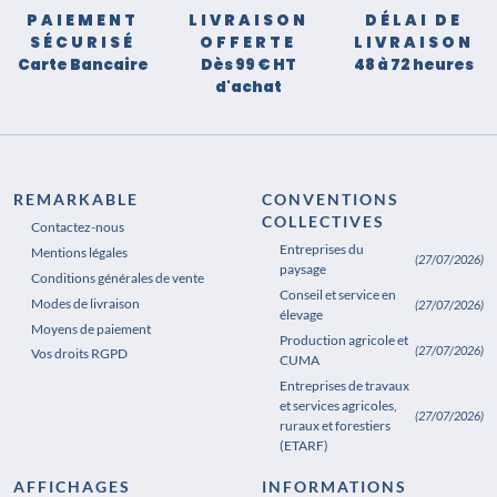
PAIEMENT
LIVRAISON
DÉLAI DE
SÉCURISÉ
OFFERTE
LIVRAISON
Carte Bancaire
Dès 99 € HT
48 à 72 heures
d'achat
REMARKABLE
CONVENTIONS
COLLECTIVES
Contactez-nous
Entreprises du
Mentions légales
(27/07/2026)
paysage
Conditions générales de vente
Conseil et service en
Modes de livraison
(27/07/2026)
élevage
Moyens de paiement
Production agricole et
(27/07/2026)
Vos droits RGPD
CUMA
Entreprises de travaux
et services agricoles,
(27/07/2026)
ruraux et forestiers
(ETARF)
AFFICHAGES
INFORMATIONS