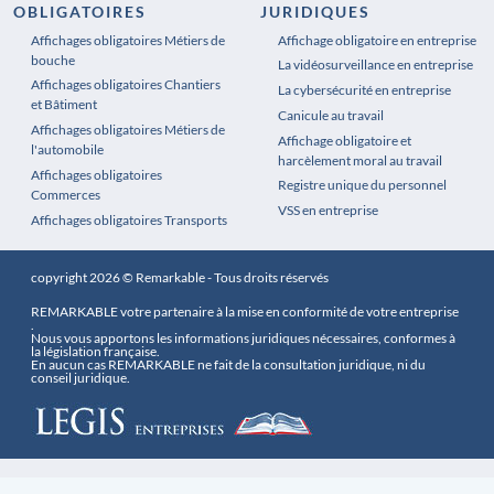
OBLIGATOIRES
JURIDIQUES
Affichages obligatoires Métiers de
Affichages obligatoires Pharmacie
Affichage obligatoire en entreprise
bouche
La vidéosurveillance en entreprise
Affichages obligatoires Chantiers
La cybersécurité en entreprise
et Bâtiment
Canicule au travail
Affichages obligatoires Métiers de
Affichage obligatoire et
l'automobile
harcèlement moral au travail
Affichages obligatoires
Registre unique du personnel
Commerces
VSS en entreprise
Affichages obligatoires Transports
copyright 2026 © Remarkable - Tous droits réservés
REMARKABLE votre partenaire à la mise en conformité de votre entreprise
.
Nous vous apportons les informations juridiques nécessaires, conformes à
la législation française.
En aucun cas REMARKABLE ne fait de la consultation juridique, ni du
conseil juridique.