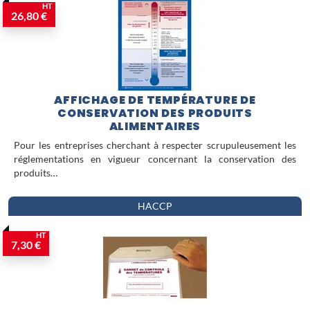
documents et affichages constituent la
HT
26,80 €
base d'une organisation
professionnelle sérieuse, à la hauteur
des exigences du secteur alimentaire.
AFFICHAGE DE TEMPÉRATURE DE
CONSERVATION DES PRODUITS
ALIMENTAIRES
Pour les entreprises cherchant à respecter scrupuleusement les
réglementations en vigueur concernant la conservation des
produits…
HACCP
HT
7,30 €