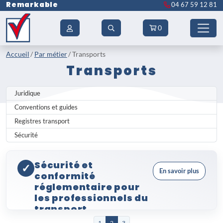
Remarkable
04 67 59 12 81
0
Accueil
Par métier
Transports
Transports
Juridique
Conventions et guides
Registres transport
Sécurité
Sécurité et
✓
En savoir plus
conformité
réglementaire pour
les professionnels du
transport
Le secteur des
transports
est soumis à
1
2
3