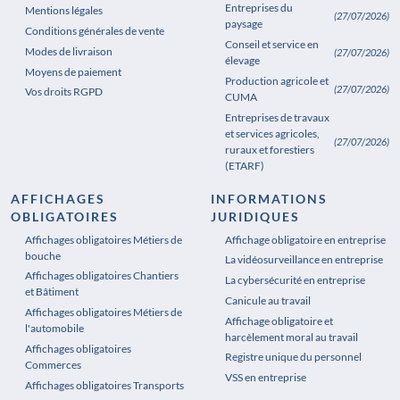
Entreprises du
Mentions légales
(27/07/2026)
paysage
Conditions générales de vente
Conseil et service en
Modes de livraison
(27/07/2026)
élevage
Moyens de paiement
Production agricole et
(27/07/2026)
Vos droits RGPD
CUMA
Entreprises de travaux
et services agricoles,
(27/07/2026)
ruraux et forestiers
(ETARF)
AFFICHAGES
INFORMATIONS
OBLIGATOIRES
JURIDIQUES
Affichages obligatoires Métiers de
Affichages obligatoires Pharmacie
Affichage obligatoire en entreprise
bouche
La vidéosurveillance en entreprise
Affichages obligatoires Chantiers
La cybersécurité en entreprise
et Bâtiment
Canicule au travail
Affichages obligatoires Métiers de
Affichage obligatoire et
l'automobile
harcèlement moral au travail
Affichages obligatoires
Registre unique du personnel
Commerces
VSS en entreprise
Affichages obligatoires Transports