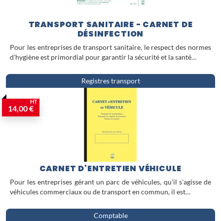
des risques liés à l'
alcool et à la drogue
au travail
, des problématiques
TRANSPORT SANITAIRE - CARNET DE
particulièrement sensibles dans ce
DÉSINFECTION
secteur exigeant.
Pour les entreprises de transport sanitaire, le respect des normes
d'hygiène est primordial pour garantir la sécurité et la santé…
Registres transport
HT
14,00 €
CARNET D'ENTRETIEN VÉHICULE
Pour les entreprises gérant un parc de véhicules, qu'il s'agisse de
véhicules commerciaux ou de transport en commun, il est…
Comptable